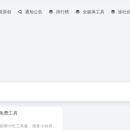
斯原创
通知公告
排行榜
全媒体工具
涂社
免费工具
上一篇，巴斯同学发布了腾讯旗下的帮小忙工具集，很多小伙伴通过私信反馈，需要这需要那，所以，今天应邀，再分享一些免费高效的，鹅厂自营的免费工具 今天巴斯同学为你推荐几个由腾讯自营，在所属方面可以说领先同...