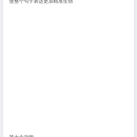
使整个句子表达更加精准生动
第七个功能
句子润色
句子润色包括句子改写和句子扩写