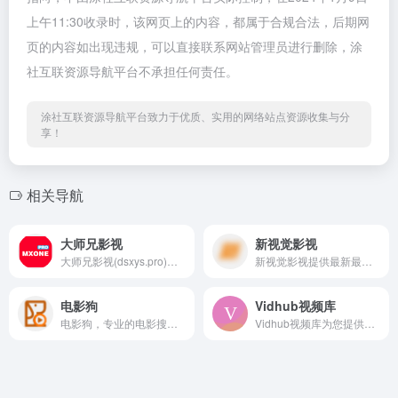
上午11:30收录时，该网页上的内容，都属于合规合法，后期网
页的内容如出现违规，可以直接联系网站管理员进行删除，涂
社互联资源导航平台不承担任何责任。
涂社互联资源导航平台致力于优质、实用的网络站点资源收集与分
享！
相关导航
大师兄影视
新视觉影视
大师兄影视(dsxys.pro)是一家免费全球影视资源在线观看的平台,拥有海量、优质、超清蓝光电影和全球的电视剧,高画质在线动漫。专业全网收集最新,最好看的电视剧、高清电影、经典动漫、综艺娱乐节目,大师兄影院以丰富的内容、极致的观看体验、便捷的高速播放、24小时多平台无缝应用体验以及快捷!
新视觉影视提供最新最快的视频分享数据，手机在线观看电影、电视剧就上新视觉影视，更快更清晰。
电影狗
Vidhub视频库
电影狗，专业的电影搜索引擎网站；用户通过电影名、演员、导演、电视剧、动漫等关键词进行搜索，直达电影资源站，让电影搜索更高效、更便捷、更精准！
Vidhub视频库为您提供4K蓝光及1080P超高清的专享影音体验，并聚合分享国内外最新最全的电影、电视剧、动漫、综艺等热门视频资源，实时更新，多线路支持流畅在线播放，还有美剧、英剧、韩剧、日剧等众多海外剧集同步在线观看。